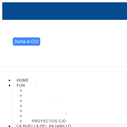
Sumá al CIO
HOME
FUNDACIÓN CIO
ACERCA DE CIO
DONACIONES
JORGE SUÁREZ
LUZ MARY LÓPEZ
LOS CONGRESOS CIO
EL CIO Y LOS NIÑOS
PROYECTOS CIO
LA HUELLA DEL PAJARILLO