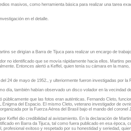
dios masivos, como herramienta básica para realizar una tarea exac
vestigación en el detalle.
rtins se dirigían a Barra de Tijuca para realizar un encargo de trabajo
lador no identificado que se movía rápidamente hacia ellos. Martins p
ralmente. Entonces alertó a Keffel, quien tenía su cámara en la man
 del 24 de mayo de 1952., y ulteriormente fueron investigadas por la 
smo día, también habían observado un disco volador en la vecindad de
ó públicamente que las fotos eran auténticas. Fernando Cleto, funcion
L Enigma del Espacio. El mismo Cleto, veterano investigador de ovnis
 organizada por la Fuerza Aérea del Brasil bajo el mando del coronel J
r Keffel dio credibilidad al avistamiento. En la declaración de Martins
ificado en Barra da Tijuca, tal como fuera publicado en esa época, co
, profesional exitoso y respetado por su honestidad y seriedad, quien