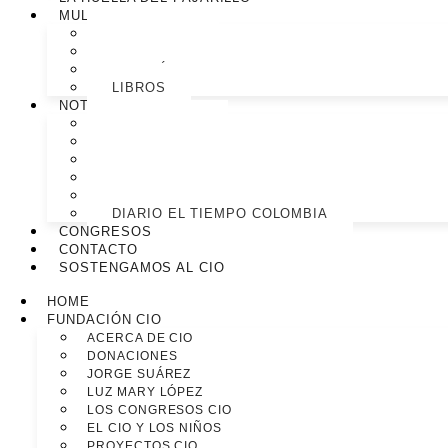
MULTIMEDIA
TV – RADIO
REVISTA
GALERÍA
LIBROS
NOTIOVNI
CASOS OVNI
EDITORIALES
INFORMES
INVESTIGADORES
NUESTRO BLOG
DIARIO EL TIEMPO COLOMBIA
CONGRESOS
CONTACTO
SOSTENGAMOS AL CIO
HOME
FUNDACIÓN CIO
ACERCA DE CIO
DONACIONES
JORGE SUÁREZ
LUZ MARY LÓPEZ
LOS CONGRESOS CIO
EL CIO Y LOS NIÑOS
PROYECTOS CIO