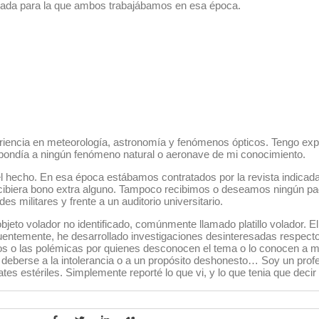
ionada para la que ambos trabajábamos en esa época.
riencia en meteorología, astronomía y fenómenos ópticos. Tengo expe
spondía a ningún fenómeno natural o aeronave de mi conocimiento.
el hecho. En esa época estábamos contratados por la revista indicad
ecibiera bono extra alguno. Tampoco recibimos o deseamos ningún pago
s militares y frente a un auditorio universitario.
objeto volador no identificado, comúnmente llamado platillo volador. El
uentemente, he desarrollado investigaciones desinteresadas respecto
chos o las polémicas por quienes desconocen el tema o lo conocen a m
 deberse a la intolerancia o a un propósito deshonesto… Soy un prof
es estériles. Simplemente reporté lo que vi, y lo que tenia que decir 