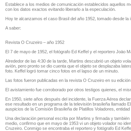
Establece a los medios de comunicación establecidos aquellos me
con los datos exactos evitando liberarlo a la especulación.
Hoy te alcanzamos el caso Brasil del año 1952, tomado desde la in
A saber:
Revista O Cruzeiro – año 1952
El 7 de mayo de 1952, el fotógrafo Ed Keffel y el reportero Joäo Ma
Alrededor de las 4:30 de la tarde, Martins descubrió un objeto vo
avión, pero pronto se dio cuenta que el objeto se desplazaba late
foto. Keffel logró tomar cinco fotos en el lapso de un minuto.
Las fotos fueron publicadas en la revista O Cruzeiro en su edición
El avistamiento fue corroborado por otros testigos quienes, el mi
En 1950, siete años después del incidente, la Fuerza Aérea declar
ese resultado en un programa de la televisión brasileña llamado E
auspicios de la Comisión Brasileña de Platillos Voladores, entidad
Una declaración personal escrita por Martins y firmada y también po
medio, confirmo que en mayo de 1953 vi un objeto volador no ident
Cruzeiro. Conmigo se encontraba el reportero y fotógrafo Ed Keffel