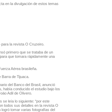
ta en la divulgación de estos temas
 para la revista O Cruzeiro.
ensó primero que se trataba de un
o, para que tomara rápidamente una
Fuerza Aérea brasileña.
 Barra de Tijuaca.
ario del Banco del Brasil, anunció
, había conducido el estudio bajo los
oäo Adil de Olivero.
 se leía lo siguiente: “por este
n todos sus detalles en la revista O
 logró tomar varias fotografías del