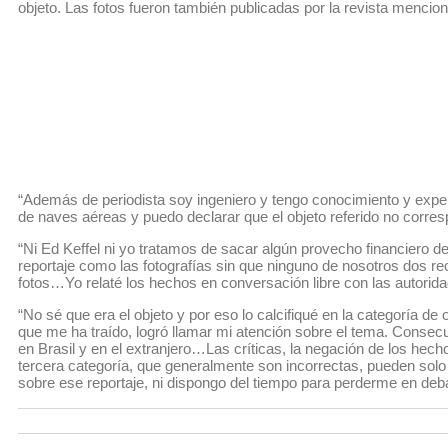
objeto. Las fotos fueron también publicadas por la revista menc
“Además de periodista soy ingeniero y tengo conocimiento y expe
de naves aéreas y puedo declarar que el objeto referido no corre
“Ni Ed Keffel ni yo tratamos de sacar algún provecho financiero d
reportaje como las fotografías sin que ninguno de nosotros dos r
fotos…Yo relaté los hechos en conversación libre con las autoridade
“No sé que era el objeto y por eso lo calcifiqué en la categoría de 
que me ha traído, logró llamar mi atención sobre el tema. Consec
en Brasil y en el extranjero…Las críticas, la negación de los he
tercera categoría, que generalmente son incorrectas, pueden solo
sobre ese reportaje, ni dispongo del tiempo para perderme en debat