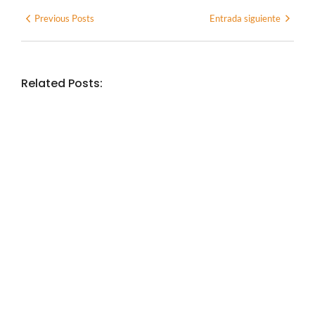
Previous Posts
Entrada siguiente
Related Posts:
EXPERIENCIAS CIO
Experiencia CIO · La Huella del
Pajarillo
No Comments
julio 24, 2026
/