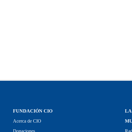
LIBROS
Colección Congreso 1999 · Los 10 libretos
omments
julio 24, 2026
/
No Comments
FUNDACIÓN CIO
LA
Acerca de CIO
MU
Donaciones
Rad