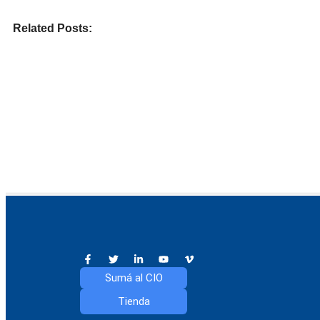
Related Posts:
EXPERIENCIAS CIO
LIBROS
Experiencia CIO · La Huella del Pajarillo
Combo CIO
julio 24, 2026
/
No Comments
julio 24, 2026
/
No C
Sumá al CIO
Tienda