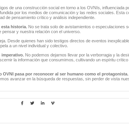
gos de una construcción social en torno a los OVNIs, influenciada po
ifundida por los medios de comunicación y las redes sociales. Esta c
ad de pensamiento crítico y análisis independiente.
esta historia.
No se trata solo de avistamientos o especulaciones so
pensar y nuestra relación con el universo.
ja. Desde quienes han sido testigos directos de eventos inexplicab
pela a un nivel individual y colectivo.
 imperativo.
No podemos dejarnos llevar por la verborragia y la de
ernir la información que consumimos, cultivando un espíritu crítico
 OVNI pasa por reconocer al ser humano como el protagonista.
dremos avanzar en la búsqueda de respuestas, sin perder de vista nu